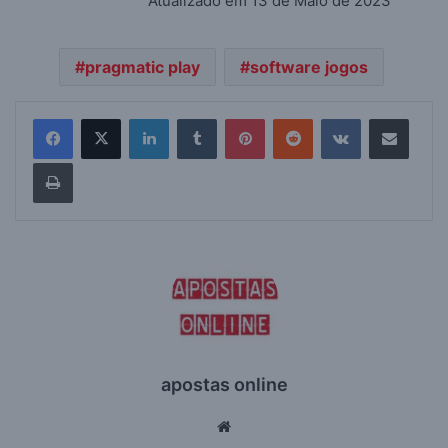
Atualizado em 13 de Maio de 2023
pragmatic play
software jogos
LinkedIn
Tumblr
Pinterest
Reddit
VKontakte
Partilhar Via Email
Imprimir
apostas online
We