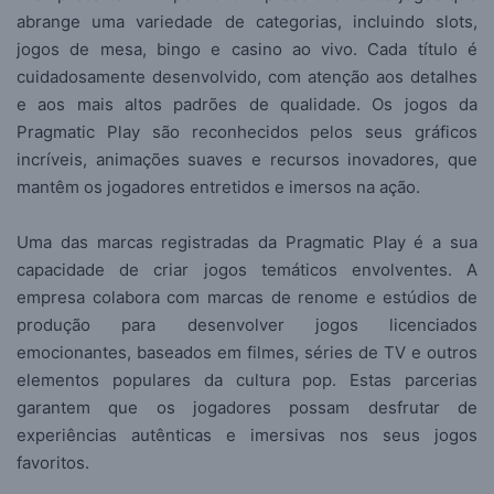
abrange uma variedade de categorias, incluindo slots,
jogos de mesa, bingo e casino ao vivo. Cada título é
cuidadosamente desenvolvido, com atenção aos detalhes
e aos mais altos padrões de qualidade. Os jogos da
Pragmatic Play são reconhecidos pelos seus gráficos
incríveis, animações suaves e recursos inovadores, que
mantêm os jogadores entretidos e imersos na ação.
Uma das marcas registradas da Pragmatic Play é a sua
capacidade de criar jogos temáticos envolventes. A
empresa colabora com marcas de renome e estúdios de
produção para desenvolver jogos licenciados
emocionantes, baseados em filmes, séries de TV e outros
elementos populares da cultura pop. Estas parcerias
garantem que os jogadores possam desfrutar de
experiências autênticas e imersivas nos seus jogos
favoritos.