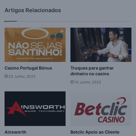
bsi
te
Artigos Relacionados
Casino Portugal Bónus
Truques para ganhar
dinheiro no casino
23 Junho, 2023
10 Junho, 2023
Ainsworth
Betclic Apoio ao Cliente