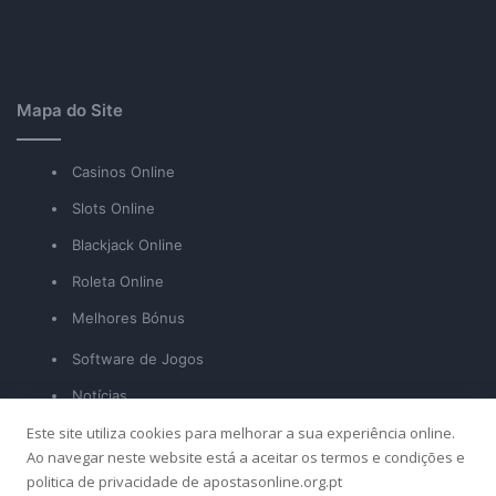
Mapa do Site
Casinos Online
Slots Online
Blackjack Online
Roleta Online
Melhores Bónus
Software de Jogos
Notícias
Este site utiliza cookies para melhorar a sua experiência online.
FAQ
Ao navegar neste website está a aceitar os termos e condições e
Contactos
politica de privacidade de apostasonline.org.pt