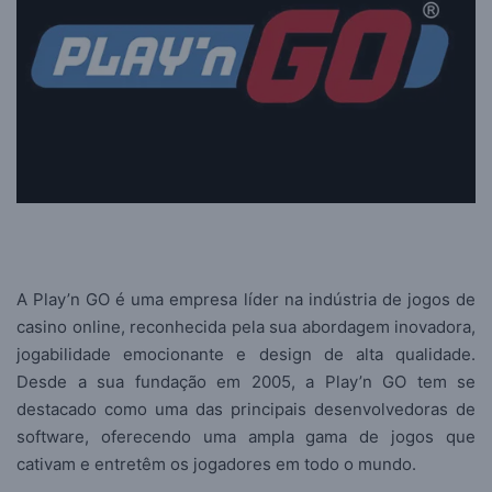
A Play’n GO é uma empresa líder na indústria de jogos de
casino online, reconhecida pela sua abordagem inovadora,
jogabilidade emocionante e design de alta qualidade.
Desde a sua fundação em 2005, a Play’n GO tem se
destacado como uma das principais desenvolvedoras de
software, oferecendo uma ampla gama de jogos que
cativam e entretêm os jogadores em todo o mundo.