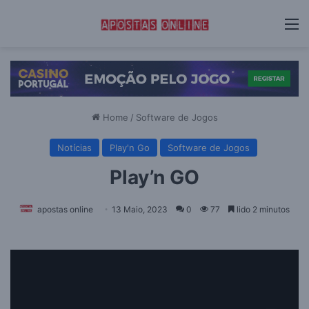
M
Home
/
Software de Jogos
Notícias
Play'n Go
Software de Jogos
Play’n GO
apostas online
13 Maio, 2023
0
77
lido 2 minutos