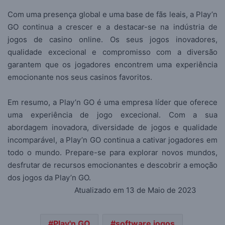
Com uma presença global e uma base de fãs leais, a Play’n
GO continua a crescer e a destacar-se na indústria de
jogos de casino online. Os seus jogos inovadores,
qualidade excecional e compromisso com a diversão
garantem que os jogadores encontrem uma experiência
emocionante nos seus casinos favoritos.
Em resumo, a Play’n GO é uma empresa líder que oferece
uma experiência de jogo excecional. Com a sua
abordagem inovadora, diversidade de jogos e qualidade
incomparável, a Play’n GO continua a cativar jogadores em
todo o mundo. Prepare-se para explorar novos mundos,
desfrutar de recursos emocionantes e descobrir a emoção
dos jogos da Play’n GO.
Atualizado em 13 de Maio de 2023
Play'n GO
software jogos