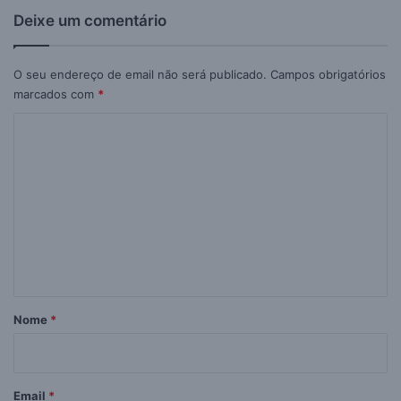
Deixe um comentário
O seu endereço de email não será publicado.
Campos obrigatórios
marcados com
*
C
o
m
e
n
t
á
r
Nome
*
i
o
*
Email
*