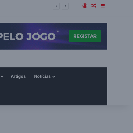
Log In
Artigo Aleatório
Sidebar
Artigos
Notícias