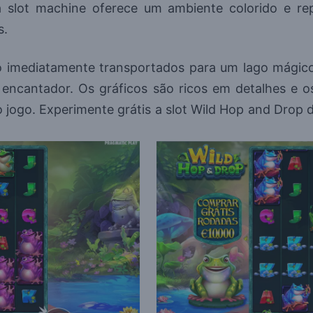
slot machine oferece um ambiente colorido e repl
s.
ão imediatamente transportados para um lago mágic
o encantador. Os gráficos são ricos em detalhes e
 jogo. Experimente grátis a slot Wild Hop and Drop 