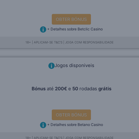
OBTER BÓNUS
+ Detalhes sobre Betclic Casino
18+ |
APLICAM-SE T&C'S
| JOGA COM RESPONSABILIDADE
Jogos disponiveis
Bónus
até
200€
e
50
rodadas
grátis
OBTER BÓNUS
+ Detalhes sobre Betano Casino
18+ |
APLICAM-SE T&C'S
| JOGA COM RESPONSABILIDADE