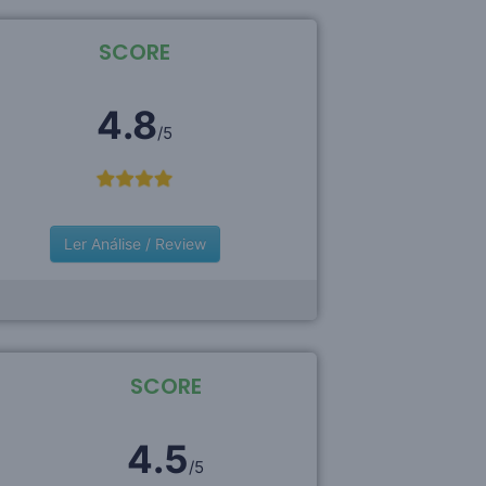
SCORE
4.8
/5
Ler Análise / Review
SCORE
4.5
/5