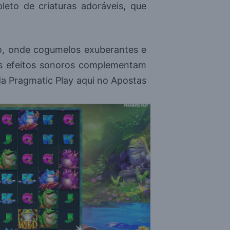
eto de criaturas adoráveis, que
o, onde cogumelos exuberantes e
 os efeitos sonoros complementam
da Pragmatic Play aqui no Apostas