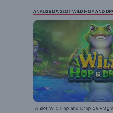
ANÁLISE DA SLOT WILD HOP AND D
A slot Wild Hop and Drop da Pragma