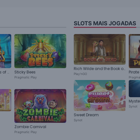
SLOTS MAIS JOGADAS
Rich Wilde and the Book of the Dead
Zeus vs Hades - Gods of War
Sticky Bees
Pirat
Play'nGO
Pragmatic Play
Pragma
Myste
Synot
Sweet Dream
Synot
Zombie Carnival
Pragmatic Play