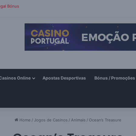
no – Top 10 Slots
Casinos Online
Apostas Desportivas
Bónus / Promoções
Home
/
Jogos de Casinos
/
Animais
/
Ocean’s Treasure