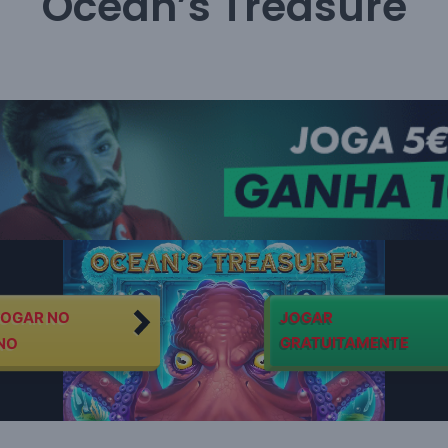
Ocean’s Treasure
JOGAR NO
JOGAR
GRATUITAMENTE
NO