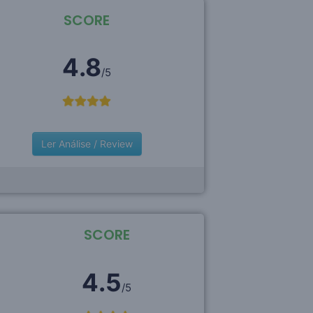
SCORE
4.8
/5
Ler Análise / Review
SCORE
4.5
/5