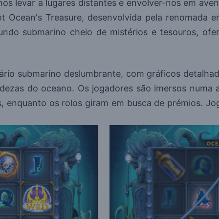
nos levar a lugares distantes e envolver-nos em av
lot Ocean's Treasure, desenvolvida pela renomada 
ndo submarino cheio de mistérios e tesouros, ofe
rio submarino deslumbrante, com gráficos detalhad
ndezas do oceano. Os jogadores são imersos numa
as, enquanto os rolos giram em busca de prémios. Jog