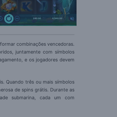
ra formar combinações vencedoras.
oridos, juntamente com símbolos
pagamento, e os jogadores devem
is. Quando três ou mais símbolos
rosa de spins grátis. Durante as
didade submarina, cada um com