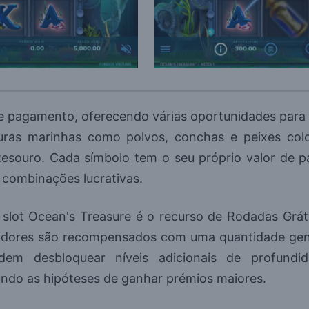
as de pagamento, oferecendo várias oportunidades pa
turas marinhas como polvos, conchas e peixes col
esouro. Cada símbolo tem o seu próprio valor de 
r combinações lucrativas.
slot Ocean's Treasure é o recurso de Rodadas Grát
gadores são recompensados com uma quantidade gene
odem desbloquear níveis adicionais de profun
ando as hipóteses de ganhar prémios maiores.