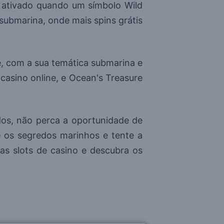
é ativado quando um símbolo Wild
 submarina, onde mais spins grátis
e, com a sua temática submarina e
casino online, e Ocean's Treasure
os, não perca a oportunidade de
e os segredos marinhos e tente a
as slots de casino e descubra os