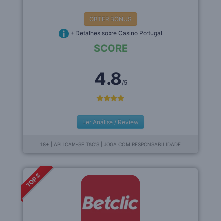
OBTER BÓNUS
+ Detalhes sobre Casino Portugal
SCORE
4.8
/5
Ler Análise / Review
18+ |
APLICAM-SE T&C'S
| JOGA COM RESPONSABILIDADE
TOP 2