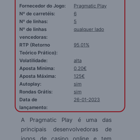
Fornecedor do Jogo:
Pragmatic Play
Nº de carretéis:
6
Nº de linhas:
5
Nº de linhas
qualquer lado
vencedoras:
RTP (Retorno
95,01%
Teórico Prático):
Volatilidade:
alta
Aposta Minima:
0,20€
Aposta Máxima:
125€
Autoplay:
sim
Rondas Grátis:
sim
Data de
26-01-2023
lançamento:
A Pragmatic Play é uma das
principais desenvolvedoras de
jogos de casino online e tem