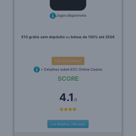
Jogos disponiveis
€10 grátis sem depósito
ou
bónus de 100% até 250€
OBTER BÓNUS
+ Detalhes sobre ESC Online Casino
SCORE
4.1
/5
Ler Análise / Review