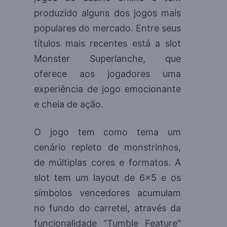
produzido alguns dos jogos mais
populares do mercado. Entre seus
títulos mais recentes está a slot
Monster Superlanche, que
oferece aos jogadores uma
experiência de jogo emocionante
e cheia de ação.
O jogo tem como tema um
cenário repleto de monstrinhos,
de múltiplas cores e formatos. A
slot tem um layout de 6x5 e os
símbolos vencedores acumulam
no fundo do carretel, através da
funcionalidade "Tumble Feature"