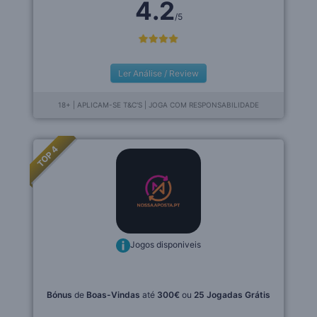
4.2
/5
Ler Análise / Review
18+ |
APLICAM-SE T&C'S
| JOGA COM RESPONSABILIDADE
TOP 4
Jogos disponiveis
Bónus
de
Boas-Vindas
até
300€
ou
25 Jogadas Grátis