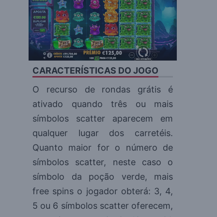
CARACTERÍSTICAS DO JOGO
O recurso de rondas grátis é
ativado quando três ou mais
símbolos scatter aparecem em
qualquer lugar dos carretéis.
Quanto maior for o número de
símbolos scatter, neste caso o
símbolo da poção verde, mais
free spins o jogador obterá: 3, 4,
5 ou 6 símbolos scatter oferecem,