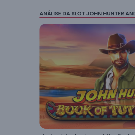
ANÁLISE DA SLOT JOHN HUNTER AND