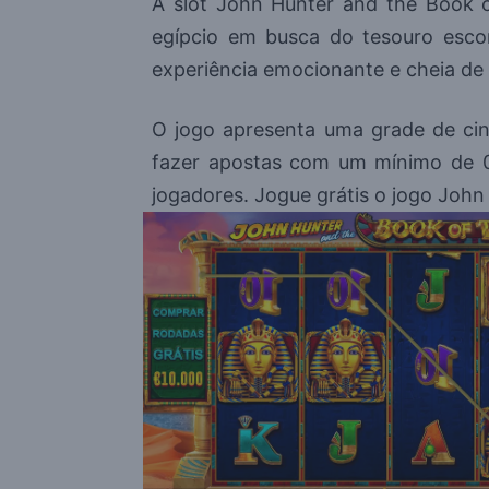
A slot John Hunter and the Book o
egípcio em busca do tesouro esco
experiência emocionante e cheia de
O jogo apresenta uma grade de cin
fazer apostas com um mínimo de 0
jogadores. Jogue grátis o jogo John