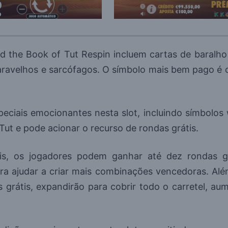
d the Book of Tut Respin incluem cartas de baralho 
aravelhos e sarcófagos. O símbolo mais bem pago é 
ciais emocionantes nesta slot, incluindo símbolos w
 Tut e pode acionar o recurso de rondas grátis.
is, os jogadores podem ganhar até dez rondas gr
ra ajudar a criar mais combinações vencedoras. Alé
 grátis, expandirão para cobrir todo o carretel, a