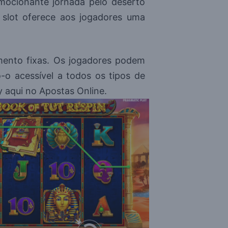
mocionante jornada pelo deserto
 slot oferece aos jogadores uma
amento fixas. Os jogadores podem
o acessível a todos os tipos de
y aqui no Apostas Online.