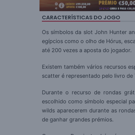
CARACTERÍSTICAS DO JOGO
Os símbolos da slot John Hunter an
egípcios como o olho de Hórus, esc
até 200 vezes a aposta do jogador.
Existem também vários recursos espe
scatter é representado pelo livro de
Durante o recurso de rondas grát
escolhido como símbolo especial pa
wilds aparecerem durante as rondas
de ganhar grandes prémios.