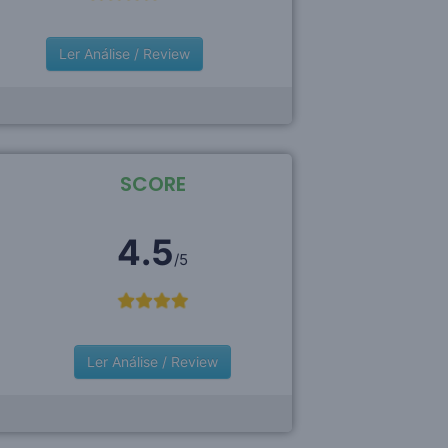
Ler Análise / Review
SCORE
4.5
/5
Ler Análise / Review