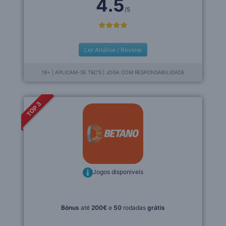
4.5
/5
Ler Análise / Review
18+ |
APLICAM-SE T&C'S
| JOGA COM RESPONSABILIDADE
TOP 3
Jogos disponiveis
Bónus
até
200€
e
50
rodadas
grátis