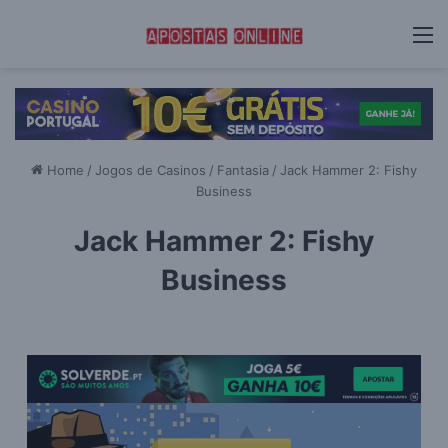
M
Home
/
Jogos de Casinos
/
Fantasia
/
Jack Hammer 2: Fishy
Business
Jack Hammer 2: Fishy
Business