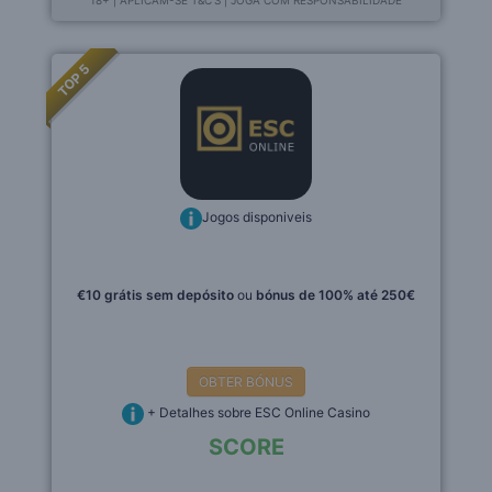
18+ |
APLICAM-SE T&C'S
| JOGA COM RESPONSABILIDADE
TOP 5
Jogos disponiveis
€10 grátis sem depósito
ou
bónus de 100% até 250€
OBTER BÓNUS
+ Detalhes sobre ESC Online Casino
SCORE