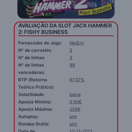
AVALIAÇÃO DA SLOT JACK HAMMER
2: FISHY BUSINESS
Fornecedor do Jogo:
NetEnt
Nº de carretéis:
5
Nº de linhas:
3
Nº de linhas
99
vencedoras:
RTP (Retorno
97,07%
Teórico Prático):
Volatilidade:
baixa
Aposta Minima:
0,50€
Aposta Máxima:
250€
Autoplay:
sim
Rondas Grátis:
sim
Data de
12-11-2013