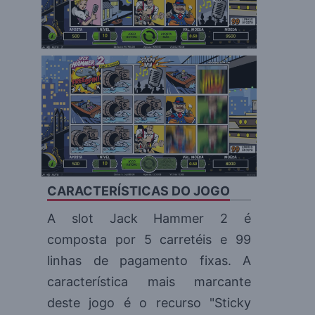
CARACTERÍSTICAS DO JOGO
A slot Jack Hammer 2 é
composta por 5 carretéis e 99
linhas de pagamento fixas. A
característica mais marcante
deste jogo é o recurso "Sticky