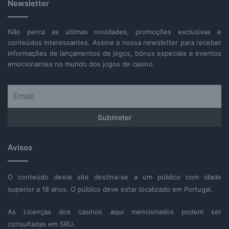
Newsletter
Não perca as últimas novidades, promoções exclusivas e
conteúdos interessantes. Assine a nossa newsletter para receber
informações de lançamentos de jogos, bónus especiais e eventos
emocionantes no mundo dos jogos de casino.
Avisos
O conteúdo deste site destina-se a um público com idade
superior a 18 anos. O público deve estar localizado em Portugal.
As Licenças dos casinos aqui mencionados podem ser
consultadas
em SRIJ
.