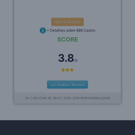
OBTER BÓNUS
+ Detalhes sobre 888 Casino
SCORE
3.8
/5
Ler Análise / Review
18+ |
APLICAM-SE T&C'S
| JOGA COM RESPONSABILIDADE