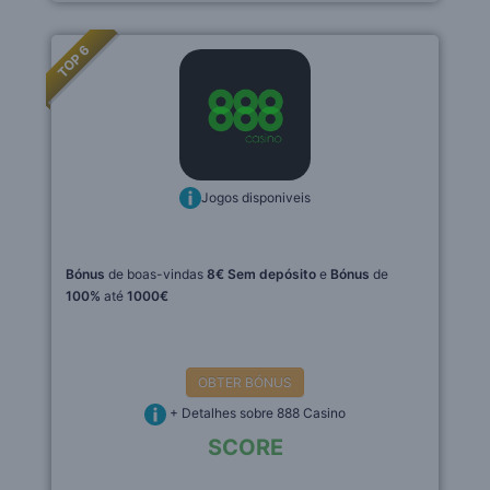
TOP 6
Jogos disponiveis
Bónus
de boas-vindas
8€ Sem depósito
e
Bónus
de
100%
até
1000€
OBTER BÓNUS
+ Detalhes sobre 888 Casino
SCORE