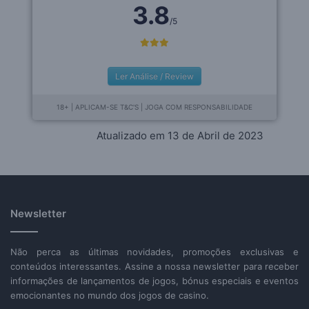
3.8
/5
Ler Análise / Review
18+ |
APLICAM-SE T&C'S
| JOGA COM RESPONSABILIDADE
Atualizado em 13 de Abril de 2023
Newsletter
Não perca as últimas novidades, promoções exclusivas e
conteúdos interessantes. Assine a nossa newsletter para receber
informações de lançamentos de jogos, bónus especiais e eventos
emocionantes no mundo dos jogos de casino.