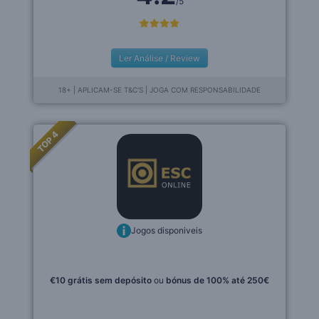
/5
Ler Análise / Review
18+ |
APLICAM-SE T&C'S
| JOGA COM RESPONSABILIDADE
TOP 4
Jogos disponiveis
€10 grátis sem depósito
ou
bónus de 100% até 250€