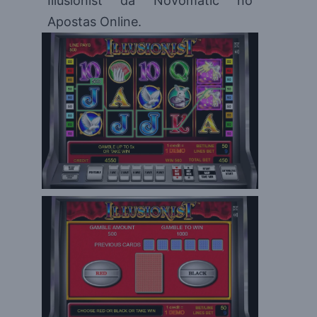
Illusionist da Novomatic no
Apostas Online.