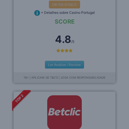
OBTER BÓNUS
+ Detalhes sobre Casino Portugal
SCORE
4.8
/5
Ler Análise / Review
18+ |
APLICAM-SE T&C'S
| JOGA COM RESPONSABILIDADE
TOP 2