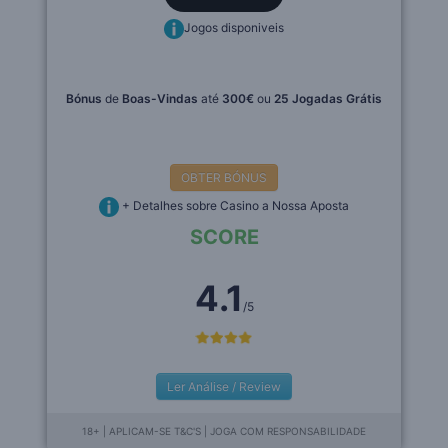
Jogos disponiveis
Bónus
de
Boas-Vindas
até
300€
ou
25 Jogadas Grátis
OBTER BÓNUS
+ Detalhes sobre Casino a Nossa Aposta
SCORE
4.1
/5
Ler Análise / Review
18+ |
APLICAM-SE T&C'S
| JOGA COM RESPONSABILIDADE