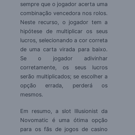
sempre que o jogador acerta uma
combinação vencedora nos rolos.
Neste recurso, o jogador tem a
hipótese de multiplicar os seus
lucros, selecionando a cor correta
de uma carta virada para baixo.
Se o jogador adivinhar
corretamente, os seus lucros
serão multiplicados; se escolher a
opção errada, perderá os
mesmos.
Em resumo, a slot Illusionist da
Novomatic é uma ótima opção
para os fãs de jogos de casino