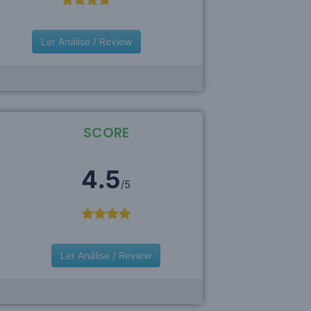
Ler Análise / Review
SCORE
4.5
/5
Ler Análise / Review