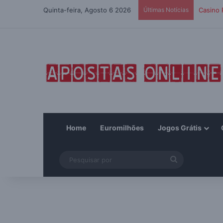
Quinta-feira, Agosto 6 2026
Últimas Notícias
Betclic
Home
Euromilhões
Jogos Grátis
Pesquisar
por