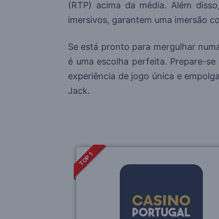
(RTP) acima da média. Além disso
imersivos, garantem uma imersão co
Se está pronto para mergulhar numa
é uma escolha perfeita. Prepare-se 
experiência de jogo única e empolga
Jack.
TOP 1