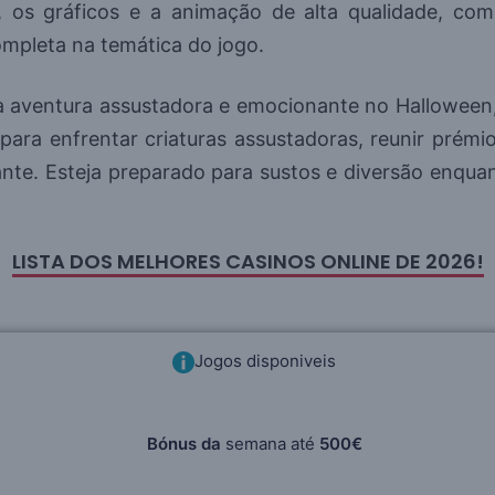
, os gráficos e a animação de alta qualidade, co
mpleta na temática do jogo.
 aventura assustadora e emocionante no Halloween,
para enfrentar criaturas assustadoras, reunir prémi
nte. Esteja preparado para sustos e diversão enquan
LISTA DOS MELHORES CASINOS ONLINE DE 2026!
Jogos disponiveis
Bónus da
semana até
500€