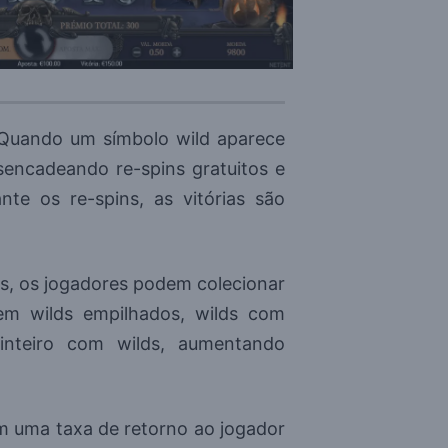
 Quando um símbolo wild aparece
sencadeando re-spins gratuitos e
te os re-spins, as vitórias são
ns, os jogadores podem colecionar
luem wilds empilhados, wilds com
inteiro com wilds, aumentando
m uma taxa de retorno ao jogador