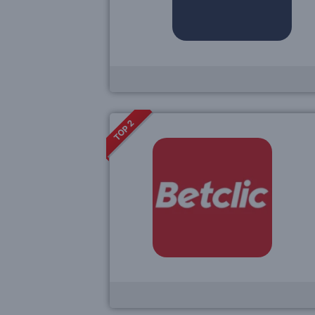
TOP 2