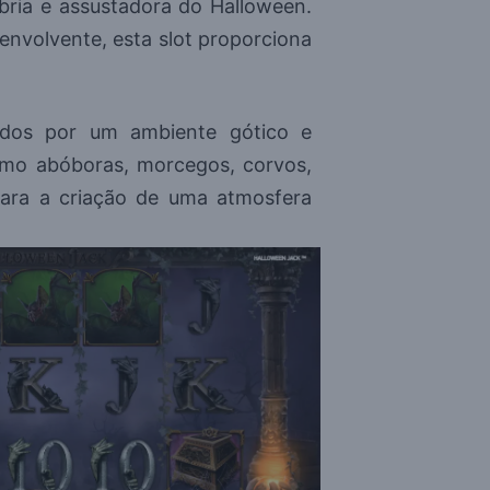
ria e assustadora do Halloween.
nvolvente, esta slot proporciona
idos por um ambiente gótico e
omo abóboras, morcegos, corvos,
 para a criação de uma atmosfera