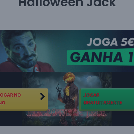
Halloween Jack
JOGAR NO
JOGAR
GRATUITAMENTE
NO