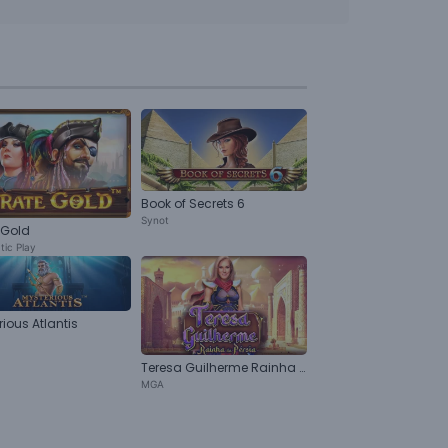
Book of Secrets 6
Synot
e Gold
tic Play
rious Atlantis
Teresa Guilherme Rainha da Pérsia
MGA