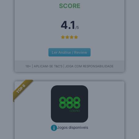
SCORE
4.1
/5
Ler Análise / Review
18+ |
APLICAM-SE T&C'S
| JOGA COM RESPONSABILIDADE
TOP 6
Jogos disponiveis