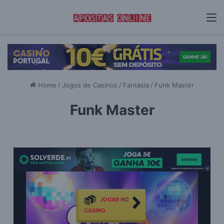
M
Home
/
Jogos de Casinos
/
Fantasia
/
Funk Master
Funk Master
JOGAR NO
CASINO