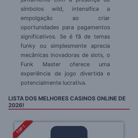
símbolos wild, intensifica a
empolgação ao criar
oportunidades para pagamentos
significativos. Se é fã de temas
funky ou simplesmente aprecia
mecânicas inovadoras de slots, o
Funk Master oferece uma
experiência de jogo divertida e
potencialmente lucrativa.
LISTA DOS MELHORES CASINOS ONLINE DE
2026!
TOP 1