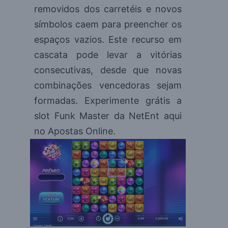
removidos dos carretéis e novos
símbolos caem para preencher os
espaços vazios. Este recurso em
cascata pode levar a vitórias
consecutivas, desde que novas
combinações vencedoras sejam
formadas. Experimente grátis a
slot Funk Master da NetEnt aqui
no Apostas Online.