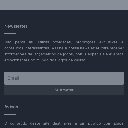
Newsletter
Não perca as últimas novidades, promoções exclusivas e
conteúdos interessantes. Assine a nossa newsletter para receber
informações de lançamentos de jogos, bónus especiais e eventos
emocionantes no mundo dos jogos de casino.
Avisos
O conteúdo deste site destina-se a um público com idade