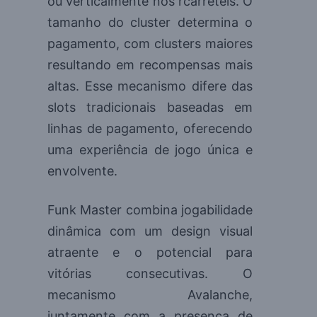
ou verticalmente nos rcarretéis. O
tamanho do cluster determina o
pagamento, com clusters maiores
resultando em recompensas mais
altas. Esse mecanismo difere das
slots tradicionais baseadas em
linhas de pagamento, oferecendo
uma experiência de jogo única e
envolvente.
Funk Master combina jogabilidade
dinâmica com um design visual
atraente e o potencial para
vitórias consecutivas. O
mecanismo Avalanche,
juntamente com a presença de