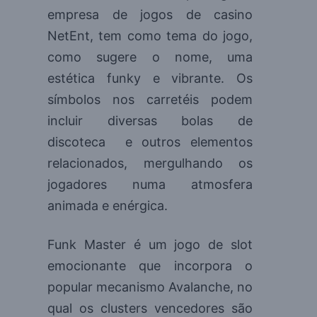
empresa de jogos de casino
NetEnt, tem como tema do jogo,
como sugere o nome, uma
estética funky e vibrante. Os
símbolos nos carretéis podem
incluir diversas bolas de
discoteca e outros elementos
relacionados, mergulhando os
jogadores numa atmosfera
animada e enérgica.
Funk Master é um jogo de slot
emocionante que incorpora o
popular mecanismo Avalanche, no
qual os clusters vencedores são