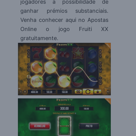
jogadores a possibilidade de
ganhar prémios substanciais.
Venha conhecer aqui no Apostas
Online o jogo Fruiti XX
gratuitamente.