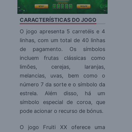
CARACTERÍSTICAS DO JOGO
O jogo apresenta 5 carretéis e 4
linhas, com um total de 40 linhas
de pagamento. Os símbolos
incluem frutas clássicas como
limões, cerejas, laranjas,
melancias, uvas, bem como o
número 7 da sorte e o símbolo da
estrela. Além disso, há um
símbolo especial de coroa, que
pode acionar o recurso de bónus.
O jogo Fruiti XX oferece uma