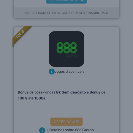
18+ |
APLICAM-SE T&C'S
| JOGA COM RESPONSABILIDADE
TOP 6
Jogos disponiveis
Bónus
de boas-vindas
8€ Sem depósito
e
Bónus
de
100%
até
1000€
OBTER BÓNUS
+ Detalhes sobre 888 Casino