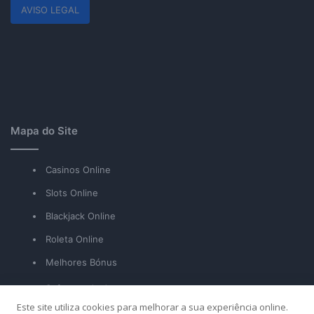
AVISO LEGAL
Mapa do Site
Casinos Online
Slots Online
Blackjack Online
Roleta Online
Melhores Bónus
Software de Jogos
Este site utiliza cookies para melhorar a sua experiência online.
Notícias