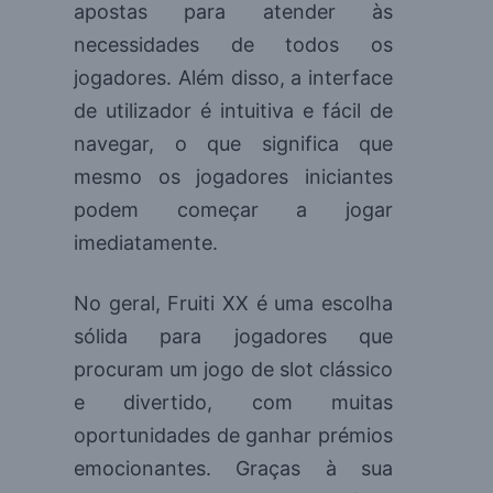
apostas para atender às
necessidades de todos os
jogadores. Além disso, a interface
de utilizador é intuitiva e fácil de
navegar, o que significa que
mesmo os jogadores iniciantes
podem começar a jogar
imediatamente.
No geral, Fruiti XX é uma escolha
sólida para jogadores que
procuram um jogo de slot clássico
e divertido, com muitas
oportunidades de ganhar prémios
emocionantes. Graças à sua