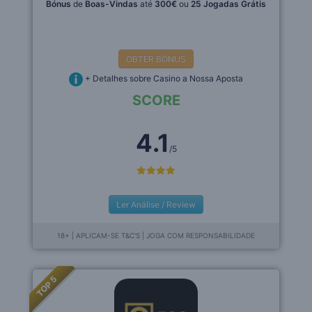
Bónus
de
Boas-Vindas
até
300€
ou
25 Jogadas Grátis
OBTER BÓNUS
+ Detalhes sobre Casino a Nossa Aposta
SCORE
4.1
/5
Ler Análise / Review
18+ |
APLICAM-SE T&C'S
| JOGA COM RESPONSABILIDADE
TOP 5