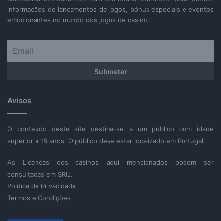
informações de lançamentos de jogos, bónus especiais e eventos
emocionantes no mundo dos jogos de casino.
Avisos
O conteúdo deste site destina-se a um público com idade
superior a 18 anos. O público deve estar localizado em Portugal.
As Licenças dos casinos aqui mencionados podem ser
consultadas
em SRIJ
.
Política de Privacidade
Termos e Condições