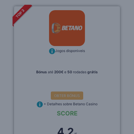
TOP 3
Jogos disponiveis
Bónus
até
200€
e
50
rodadas
grátis
OBTER BÓNUS
+ Detalhes sobre Betano Casino
SCORE
4.2