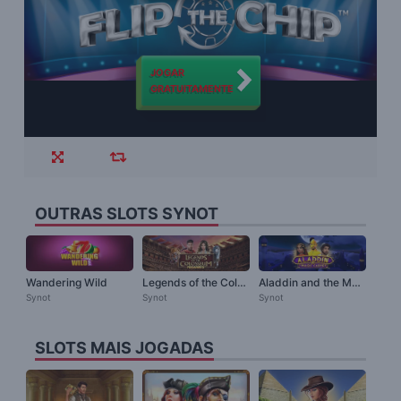
JOGAR
GRATUITAMENTE
OUTRAS SLOTS SYNOT
Wandering Wild
Legends of the Colosseum
Aladdin and the Magic Carpet
Synot
Synot
Synot
Synot
SLOTS MAIS JOGADAS