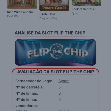
Book of Secrets 6
Rich Wilde and the Book of the Dead
Swee
Synot
Pirate Gold
Play'nGO
Synot
Pragmatic Play
ANÁLISE DA SLOT FLIP THE CHIP
AVALIAÇÃO DA SLOT FLIP THE CHIP
Fornecedor do Jogo:
Synot
Nº de carretéis:
5
Nº de linhas:
3
Nº de linhas
5
vencedoras: