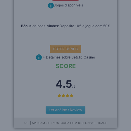
Jogos disponiveis
Bónus
de boas-vindas: Deposite 10€ e jogue com 50€
OBTER BÓNUS
+ Detalhes sobre Betclic Casino
SCORE
4.5
/5
Ler Análise / Review
18+ |
APLICAM-SE T&C'S
| JOGA COM RESPONSABILIDADE