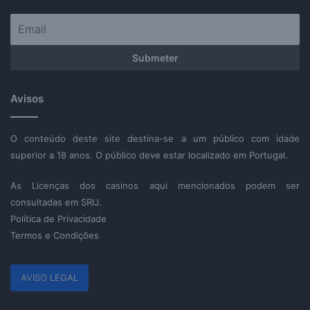
Avisos
O conteúdo deste site destina-se a um público com idade
superior a 18 anos. O público deve estar localizado em Portugal.
As Licenças dos casinos aqui mencionados podem ser
consultadas
em SRIJ
.
Política de Privacidade
Termos e Condições
AVISO LEGAL