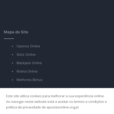
Mapa do Site
Casinos Online
Slots Online
Blackjack Online
Roleta Online
Melhores Bónus
Software de Jogos
Este site utiliza cookies para melhorar a sua experiência online.
Notícias
Ao navegar neste website está a aceitar os termos e condições e
politica de privacidade de apostasonline.org.pt
FAQ