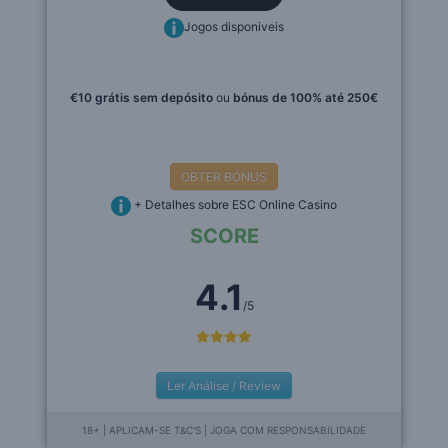
Jogos disponiveis
€10 grátis sem depósito
ou
bónus de 100% até 250€
OBTER BÓNUS
+ Detalhes sobre ESC Online Casino
SCORE
4.1
/5
Ler Análise / Review
18+ |
APLICAM-SE T&C'S
| JOGA COM RESPONSABILIDADE