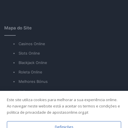
Mapa do Site
Casinos Online
Slots Online
Blackjack Online
Roleta Online
Melhores Bónus
Software de Jogos
Este site utiliza cookies para melhorar a sua experiência online.
Notícias
Ao navegar neste website está a aceitar os termos e condições e
politica de privacidade de apostasonline.org.pt
FAQ
Contactos
Definições