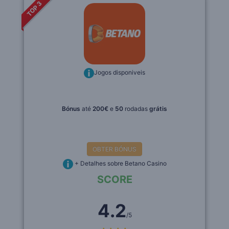
TOP 3
Jogos disponiveis
Bónus
até
200€
e
50
rodadas
grátis
OBTER BÓNUS
+ Detalhes sobre Betano Casino
SCORE
4.2
/5