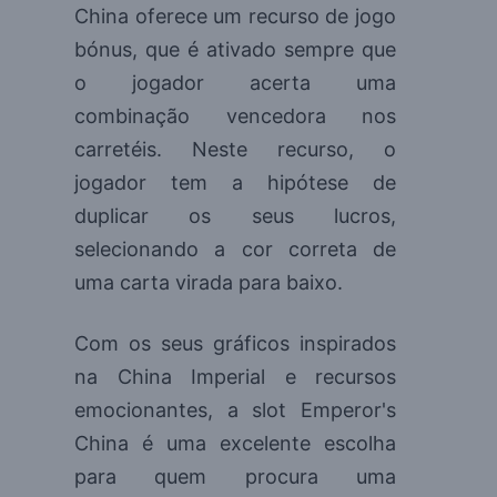
China oferece um recurso de jogo
bónus, que é ativado sempre que
o jogador acerta uma
combinação vencedora nos
carretéis. Neste recurso, o
jogador tem a hipótese de
duplicar os seus lucros,
selecionando a cor correta de
uma carta virada para baixo.
Com os seus gráficos inspirados
na China Imperial e recursos
emocionantes, a slot Emperor's
China é uma excelente escolha
para quem procura uma