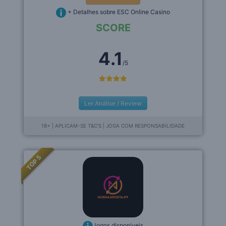
+ Detalhes sobre ESC Online Casino
SCORE
4.1
/5
Ler Análise / Review
18+ |
APLICAM-SE T&C'S
| JOGA COM RESPONSABILIDADE
TOP 5
Jogos disponiveis