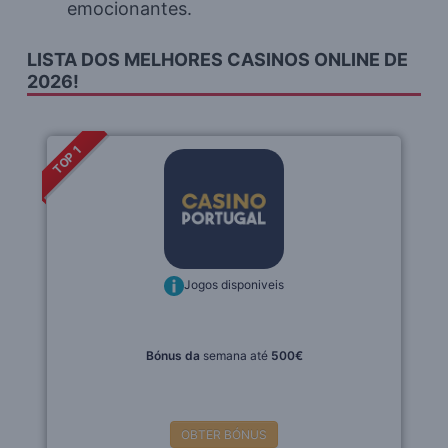
emocionantes.
LISTA DOS MELHORES CASINOS ONLINE DE
2026!
TOP 1
Jogos disponiveis
Bónus da
semana até
500€
OBTER BÓNUS