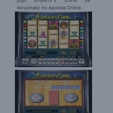
jogo Emperor's China da
Novomatic no Apostas Online.