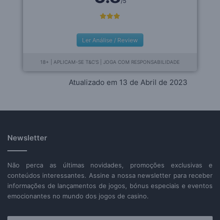
/5
Ler Análise / Review
18+ |
APLICAM-SE T&C'S
| JOGA COM RESPONSABILIDADE
Atualizado em 13 de Abril de 2023
Newsletter
Não perca as últimas novidades, promoções exclusivas e
conteúdos interessantes. Assine a nossa newsletter para receber
informações de lançamentos de jogos, bónus especiais e eventos
emocionantes no mundo dos jogos de casino.