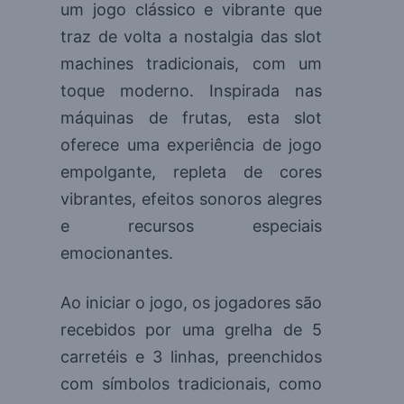
um jogo clássico e vibrante que
traz de volta a nostalgia das slot
machines tradicionais, com um
toque moderno. Inspirada nas
máquinas de frutas, esta slot
oferece uma experiência de jogo
empolgante, repleta de cores
vibrantes, efeitos sonoros alegres
e recursos especiais
emocionantes.
Ao iniciar o jogo, os jogadores são
recebidos por uma grelha de 5
carretéis e 3 linhas, preenchidos
com símbolos tradicionais, como