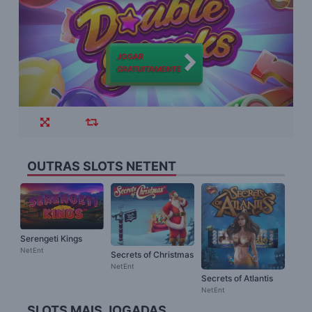
JOGAR
GRATUITAMENTE
OUTRAS SLOTS NETENT
Serengeti Kings
Secre
NetEnt
Secrets of Christmas
NetEn
NetEnt
Secrets of Atlantis
NetEnt
SLOTS MAIS JOGADAS