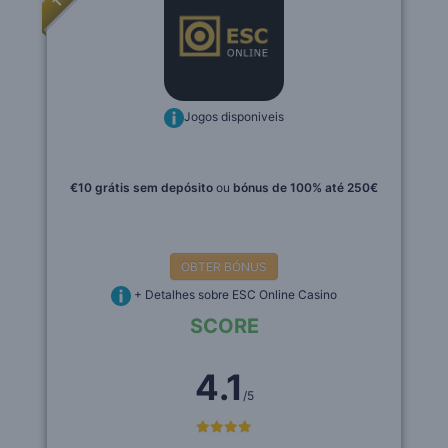
Jogos disponiveis
€10 grátis sem depósito
ou
bónus de 100% até 250€
OBTER BÓNUS
+ Detalhes sobre ESC Online Casino
SCORE
4.1
/5