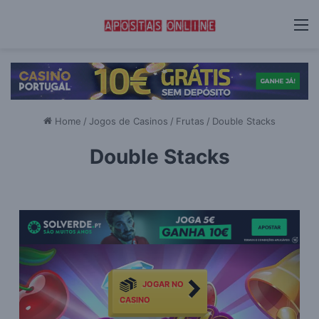
M
Home
/
Jogos de Casinos
/
Frutas
/
Double Stacks
Double Stacks
JOGAR NO
CASINO