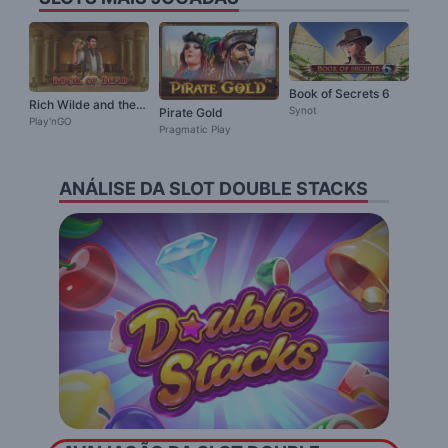
Book of Secrets 6
Rich Wilde and the Book of the Dead
Swee
Synot
Pirate Gold
Play'nGO
Synot
Pragmatic Play
ANÁLISE DA SLOT DOUBLE STACKS