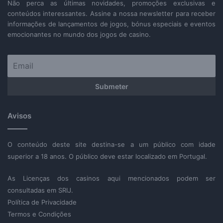
Não perca as últimas novidades, promoções exclusivas e
conteúdos interessantes. Assine a nossa newsletter para receber
informações de lançamentos de jogos, bónus especiais e eventos
emocionantes no mundo dos jogos de casino.
Avisos
O conteúdo deste site destina-se a um público com idade
superior a 18 anos. O público deve estar localizado em Portugal.
As Licenças dos casinos aqui mencionados podem ser
consultadas
em SRIJ
.
Política de Privacidade
Termos e Condições