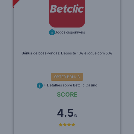
Jogos disponiveis
Bónus
de boas-vindas: Deposite 10€ e jogue com 50€
OBTER BÓNUS
+ Detalhes sobre Betclic Casino
SCORE
4.5
/5