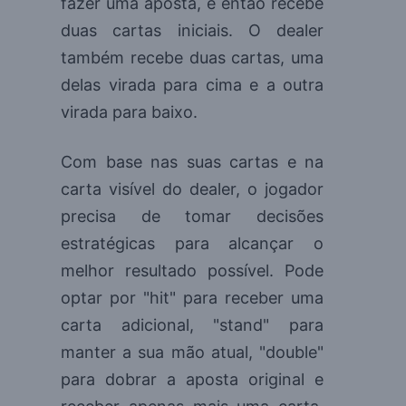
fazer uma aposta, e então recebe
duas cartas iniciais. O dealer
também recebe duas cartas, uma
delas virada para cima e a outra
virada para baixo.
Com base nas suas cartas e na
carta visível do dealer, o jogador
precisa de tomar decisões
estratégicas para alcançar o
melhor resultado possível. Pode
optar por "hit" para receber uma
carta adicional, "stand" para
manter a sua mão atual, "double"
para dobrar a aposta original e