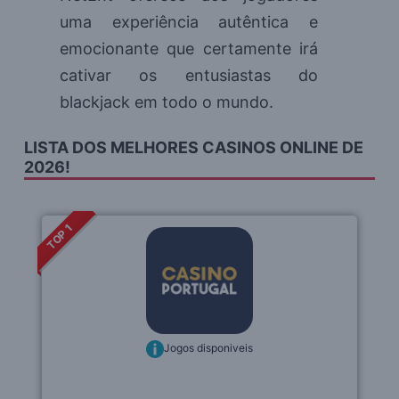
uma experiência autêntica e
emocionante que certamente irá
cativar os entusiastas do
blackjack em todo o mundo.
LISTA DOS MELHORES CASINOS ONLINE DE
2026!
TOP 1
Jogos disponiveis