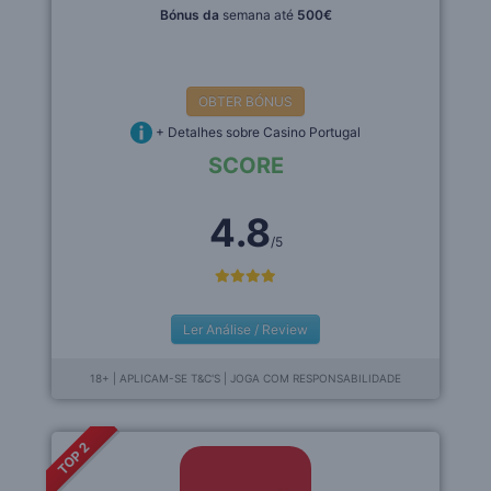
Bónus da
semana até
500€
OBTER BÓNUS
+ Detalhes sobre Casino Portugal
SCORE
4.8
/5
Ler Análise / Review
18+ |
APLICAM-SE T&C'S
| JOGA COM RESPONSABILIDADE
TOP 2