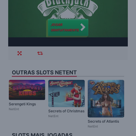
JOGAR
GRATUITAMENTE
OUTRAS SLOTS NETENT
Serengeti Kings
Secre
NetEnt
Secrets of Christmas
NetEn
NetEnt
Secrets of Atlantis
NetEnt
SLOTS MAIS JOGADAS