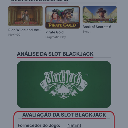
Book of Secrets 6
Rich Wilde and the Book of the Dead
Swee
Synot
Pirate Gold
Play'nGO
Synot
Pragmatic Play
ANÁLISE DA SLOT BLACKJACK
AVALIAÇÃO DA SLOT BLACKJACK
Fornecedor do Jogo:
NetEnt