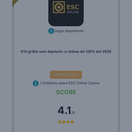
Jogos disponiveis
€10 grátis sem depósito
ou
bónus de 100% até 250€
OBTER BÓNUS
+ Detalhes sobre ESC Online Casino
SCORE
4.1
/5