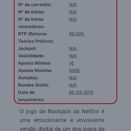
Nº de carretéis:
N/A
Nº de linhas:
N/A
Nº de linhas
N/A
vencedoras:
RTP (Retorno
99,59%
Teórico Prático):
Jackpot:
N/A
Volatilidade:
N/A
Aposta Minima:
1€
Aposta Máxima:
500€
Autoplay:
N/A
Rondas Grátis:
N/A
Data de
05-03-2015
lançamento:
O jogo de Blackjack da NetEnt é
uma emocionante e envolvente
versão digital de um dos jogos de