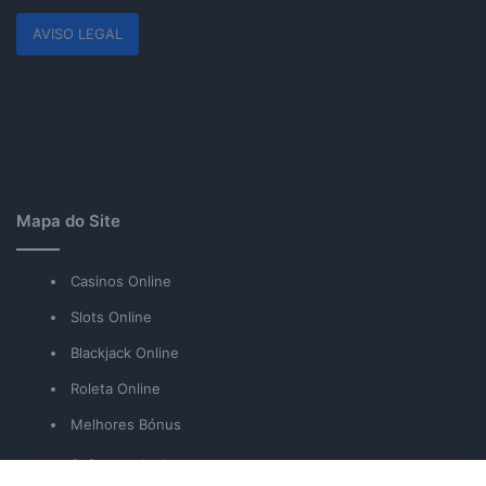
AVISO LEGAL
Mapa do Site
Casinos Online
Slots Online
Blackjack Online
Roleta Online
Melhores Bónus
Software de Jogos