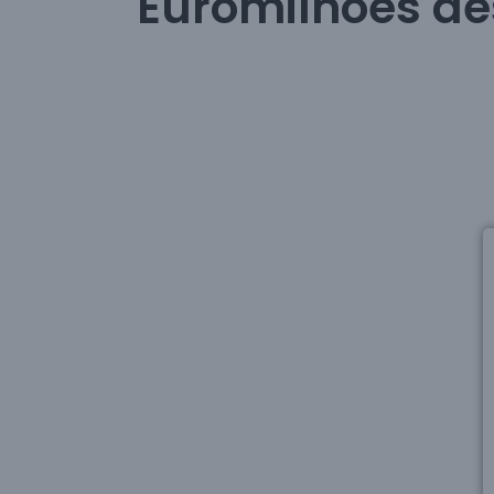
Euromilhões de