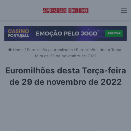
M
Home
/
Euromilhão
/
euromilhoes
/
Euromilhões desta Terça-
feira de 29 de novembro de 2022
Euromilhões desta Terça-feira
de 29 de novembro de 2022