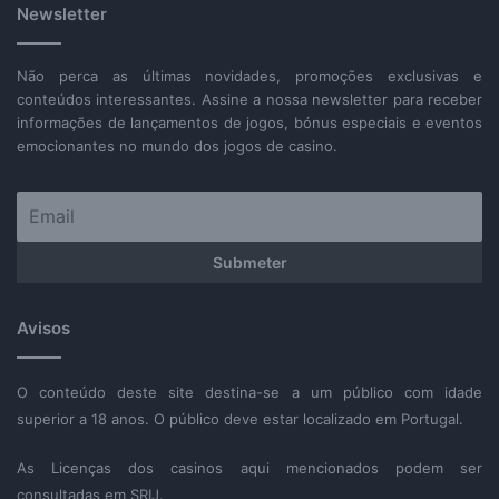
Newsletter
Não perca as últimas novidades, promoções exclusivas e
conteúdos interessantes. Assine a nossa newsletter para receber
informações de lançamentos de jogos, bónus especiais e eventos
emocionantes no mundo dos jogos de casino.
Avisos
O conteúdo deste site destina-se a um público com idade
superior a 18 anos. O público deve estar localizado em Portugal.
As Licenças dos casinos aqui mencionados podem ser
consultadas
em SRIJ
.