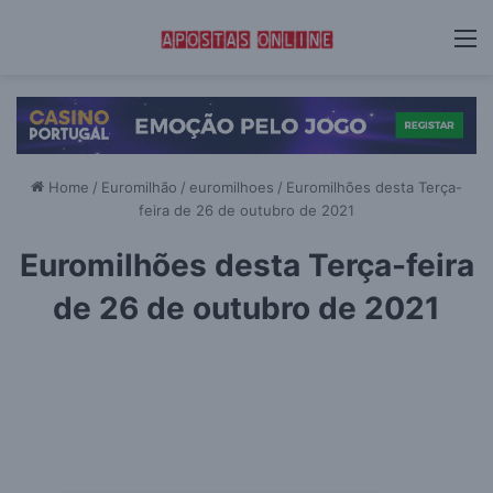
M
Home
/
Euromilhão
/
euromilhoes
/
Euromilhões desta Terça-
feira de 26 de outubro de 2021
Euromilhões desta Terça-feira
de 26 de outubro de 2021