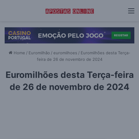
M
Home
/
Euromilhão
/
euromilhoes
/
Euromilhões desta Terça-
feira de 26 de novembro de 2024
Euromilhões desta Terça-feira
de 26 de novembro de 2024