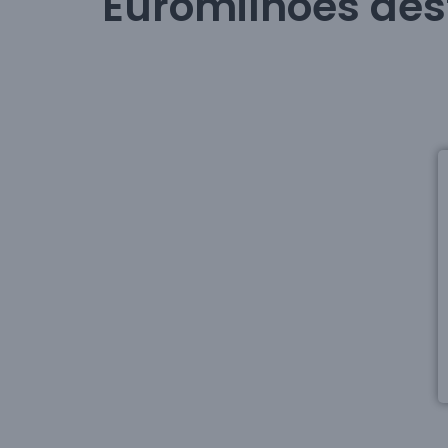
Euromilhões dest