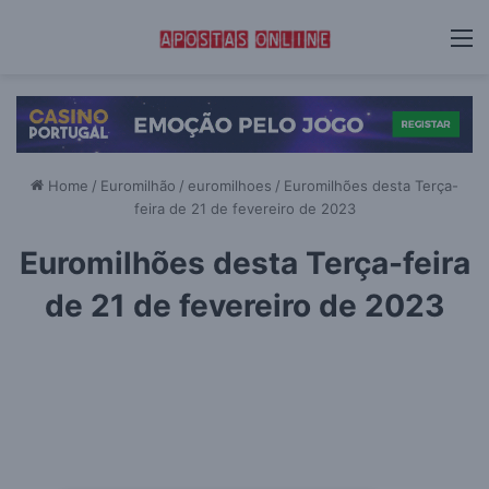
M
Home
/
Euromilhão
/
euromilhoes
/
Euromilhões desta Terça-
feira de 21 de fevereiro de 2023
Euromilhões desta Terça-feira
de 21 de fevereiro de 2023