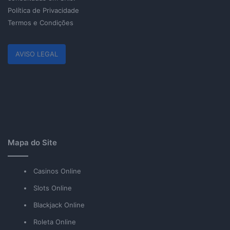
Política de Privacidade
Termos e Condições
AVISO LEGAL
Mapa do Site
Casinos Online
Slots Online
Blackjack Online
Roleta Online