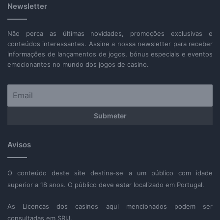
Newsletter
Não perca as últimas novidades, promoções exclusivas e
conteúdos interessantes. Assine a nossa newsletter para receber
informações de lançamentos de jogos, bónus especiais e eventos
emocionantes no mundo dos jogos de casino.
Avisos
O conteúdo deste site destina-se a um público com idade
superior a 18 anos. O público deve estar localizado em Portugal.
As Licenças dos casinos aqui mencionados podem ser
consultadas
em SRIJ
.