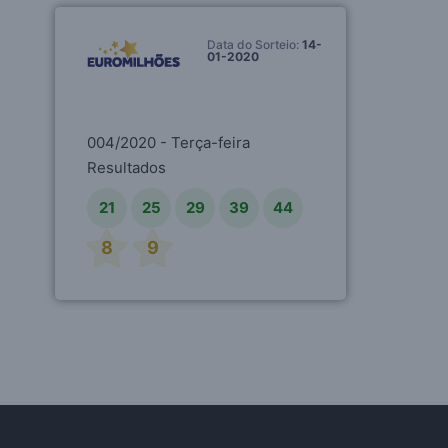
Data do Sorteio:
14-
01-2020
Sorteio Nº
004/2020 - Terça-feira
Resultados
21
25
29
39
44
8
9