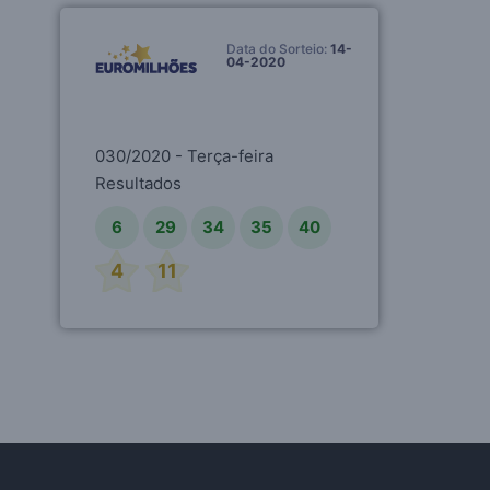
Data do Sorteio:
14-
04-2020
Sorteio Nº
030/2020 - Terça-feira
Resultados
6
29
34
35
40
4
11