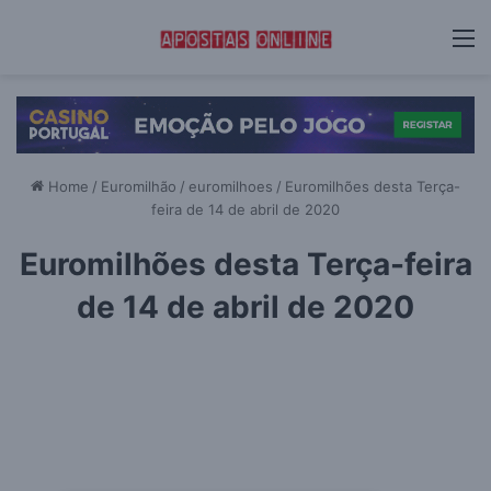
M
Home
/
Euromilhão
/
euromilhoes
/
Euromilhões desta Terça-
feira de 14 de abril de 2020
Euromilhões desta Terça-feira
de 14 de abril de 2020