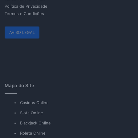
Política de Privacidade
Termos e Condições
AVISO LEGAL
Mapa do Site
Casinos Online
Slots Online
Blackjack Online
Roleta Online