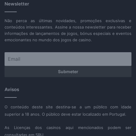
Newsletter
Não perca as últimas novidades, promoções exclusivas e
conteúdos interessantes. Assine a nossa newsletter para receber
informações de lançamentos de jogos, bónus especiais e eventos
emocionantes no mundo dos jogos de casino.
Avisos
O conteúdo deste site destina-se a um público com idade
superior a 18 anos. O público deve estar localizado em Portugal.
As Licenças dos casinos aqui mencionados podem ser
consultadas
em SRIJ
.