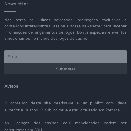
Newsletter
Não perca as últimas novidades, promoções exclusivas e
conteúdos interessantes. Assine a nossa newsletter para receber
informações de lançamentos de jogos, bónus especiais e eventos
emocionantes no mundo dos jogos de casino.
Avisos
O conteúdo deste site destina-se a um público com idade
superior a 18 anos. O público deve estar localizado em Portugal.
As Licenças dos casinos aqui mencionados podem ser
consultadas
em SRIJ
.