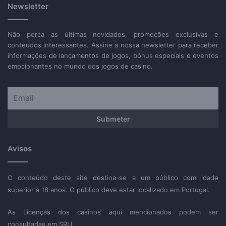
Newsletter
Não perca as últimas novidades, promoções exclusivas e
conteúdos interessantes. Assine a nossa newsletter para receber
informações de lançamentos de jogos, bónus especiais e eventos
emocionantes no mundo dos jogos de casino.
Avisos
O conteúdo deste site destina-se a um público com idade
superior a 18 anos. O público deve estar localizado em Portugal.
As Licenças dos casinos aqui mencionados podem ser
consultadas
em SRIJ
.