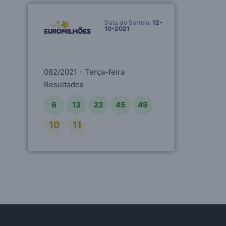
Data do Sorteio:
12-
10-2021
Sorteio Nº
082/2021 - Terça-feira
Resultados
6
13
22
45
49
10
11