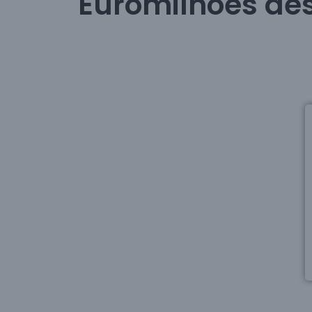
Euromilhões dest