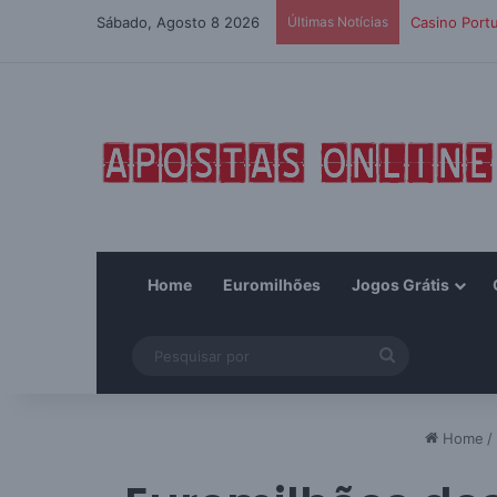
Sábado, Agosto 8 2026
Últimas Notícias
Casino Port
Home
Euromilhões
Jogos Grátis
Pesquisar
por
Home
/