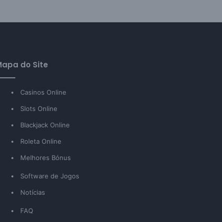
apa do Site
Casinos Online
Slots Online
Blackjack Online
Roleta Online
Melhores Bónus
Software de Jogos
Notícias
FAQ