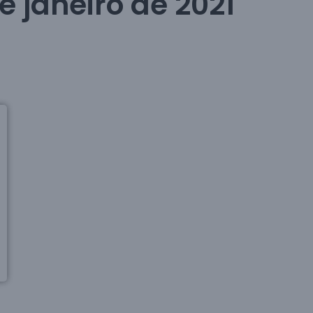
e janeiro de 2021