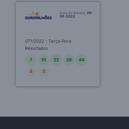
Data do Sorteio:
06-
09-2022
Sorteio Nº
071/2022 - Terça-feira
Resultados
7
10
22
29
44
4
5