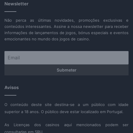
Newsletter
Não perca as últimas novidades, promoções exclusivas e
conteúdos interessantes. Assine a nossa newsletter para receber
informações de lançamentos de jogos, bónus especiais e eventos
emocionantes no mundo dos jogos de casino.
Avisos
O conteúdo deste site destina-se a um público com idade
superior a 18 anos. O público deve estar localizado em Portugal.
As Licenças dos casinos aqui mencionados podem ser
consultadas
em SRIJ
.