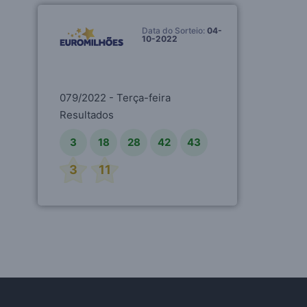
Data do Sorteio:
04-
10-2022
Sorteio Nº
079/2022 - Terça-feira
Resultados
3
18
28
42
43
3
11