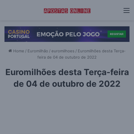
M
Home
/
Euromilhão
/
euromilhoes
/
Euromilhões desta Terça-
feira de 04 de outubro de 2022
Euromilhões desta Terça-feira
de 04 de outubro de 2022