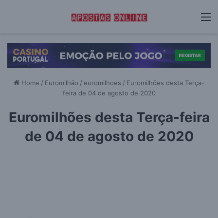
M
Home
/
Euromilhão
/
euromilhoes
/
Euromilhões desta Terça-
feira de 04 de agosto de 2020
Euromilhões desta Terça-feira
de 04 de agosto de 2020