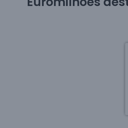
Euromilhões dest