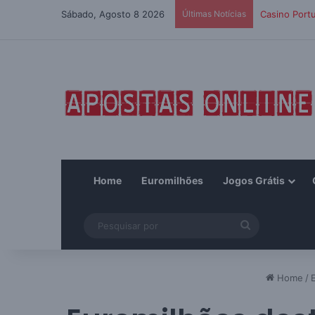
Sábado, Agosto 8 2026
Últimas Notícias
Casino Port
Home
Euromilhões
Jogos Grátis
Pesquisar
por
Home
/