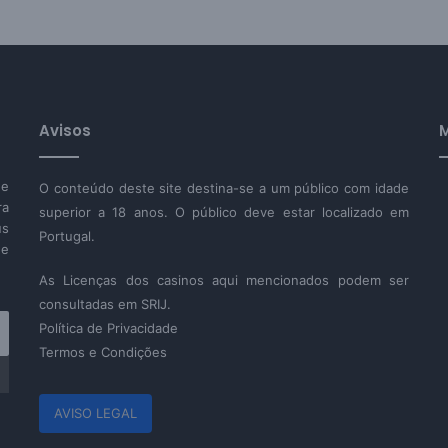
Avisos
M
 e
O conteúdo deste site destina-se a um público com idade
ra
superior a 18 anos. O público deve estar localizado em
us
Portugal.
de
As Licenças dos casinos aqui mencionados podem ser
consultadas
em SRIJ
.
Política de Privacidade
Termos e Condições
AVISO LEGAL