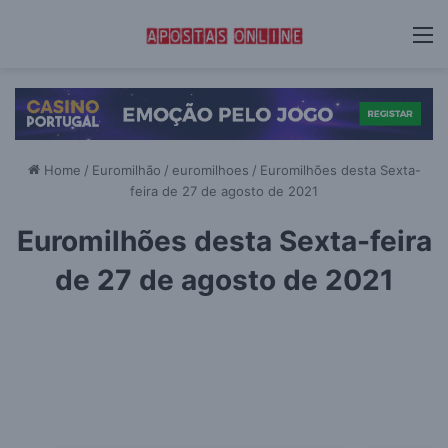
M
Home
/
Euromilhão
/
euromilhoes
/
Euromilhões desta Sexta-
feira de 27 de agosto de 2021
Euromilhões desta Sexta-feira
de 27 de agosto de 2021