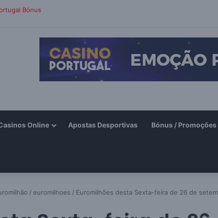
ortugal Bónus
Casinos Online
Apostas Desportivas
Bónus / Promoções
uromilhão
/
euromilhoes
/
Euromilhões desta Sexta-feira de 26 de sete