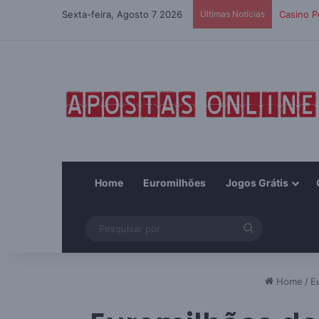
Sexta-feira, Agosto 7 2026
Últimas Notícias
Casino P
Home
Euromilhões
Jogos Grátis
Pesquisar
por
Home
/
E