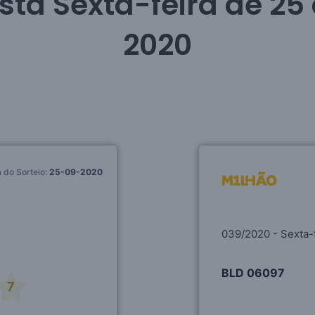
sta Sexta-feira de 25
2020
 do Sorteio:
25-09-2020
Sorteio Nº
039/2020 - Sexta-f
Valor do Milhão:
BLD 06097
7