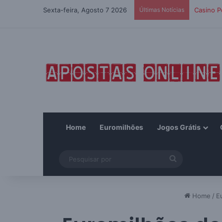
Sexta-feira, Agosto 7 2026
Últimas Notícias
Casino P
Home
Euromilhões
Jogos Grátis
Pesquisar
por
Home
/
E