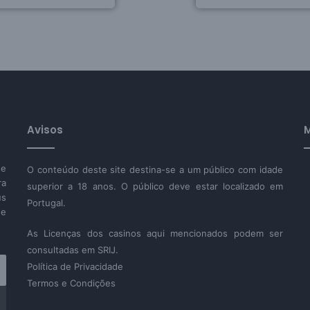
Avisos
M
 e
O conteúdo deste site destina-se a um público com idade
ra
superior a 18 anos. O público deve estar localizado em
us
Portugal.
de
As Licenças dos casinos aqui mencionados podem ser
consultadas
em SRIJ
.
Política de Privacidade
Termos e Condições