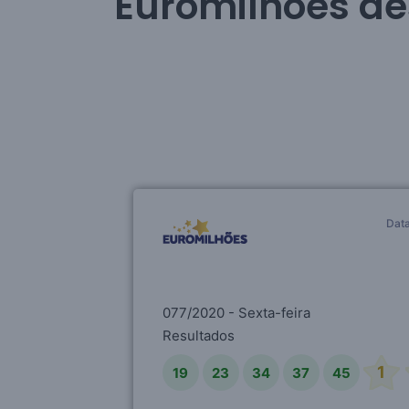
Euromilhões de
Data
Sorteio Nº
077/2020 - Sexta-feira
Resultados
1
19
23
34
37
45