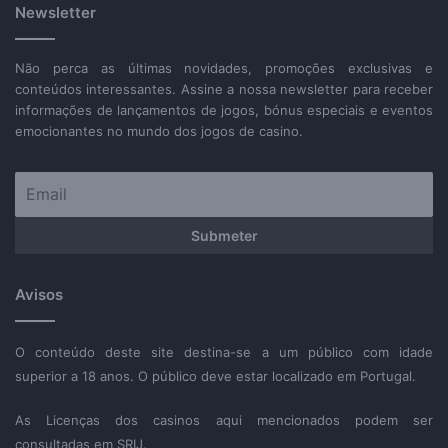
Newsletter
Não perca as últimas novidades, promoções exclusivas e
conteúdos interessantes. Assine a nossa newsletter para receber
informações de lançamentos de jogos, bónus especiais e eventos
emocionantes no mundo dos jogos de casino.
Avisos
O conteúdo deste site destina-se a um público com idade
superior a 18 anos. O público deve estar localizado em Portugal.
As Licenças dos casinos aqui mencionados podem ser
consultadas
em SRIJ
.