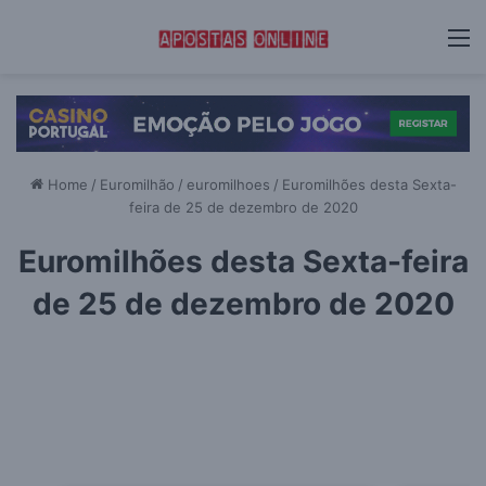
M
Home
/
Euromilhão
/
euromilhoes
/
Euromilhões desta Sexta-
feira de 25 de dezembro de 2020
Euromilhões desta Sexta-feira
de 25 de dezembro de 2020