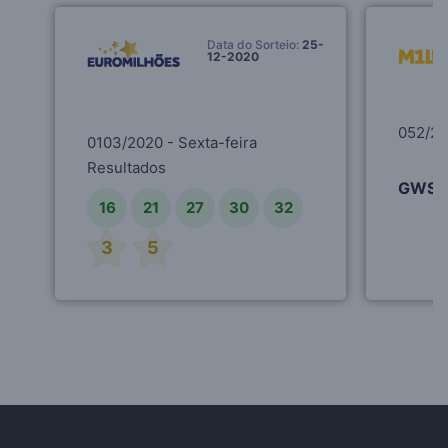
Data do Sorteio:
25-
12-2020
Sortei
Sorteio Nº
052/20
0103/2020 - Sexta-feira
Valor 
Resultados
GWS 
16
21
27
30
32
3
5