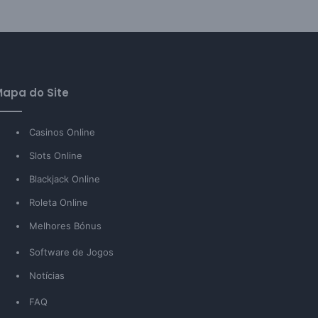
apa do Site
Casinos Online
Slots Online
Blackjack Online
Roleta Online
Melhores Bónus
Software de Jogos
Notícias
FAQ