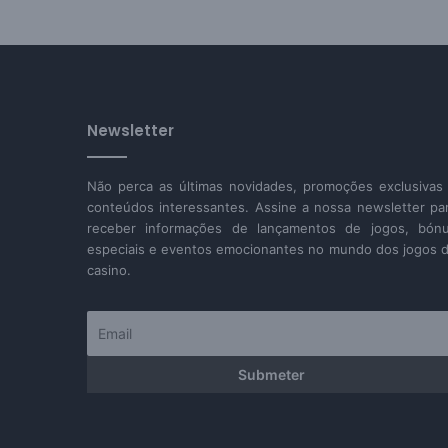
Newsletter
Não perca as últimas novidades, promoções exclusivas
conteúdos interessantes. Assine a nossa newsletter pa
receber informações de lançamentos de jogos, bón
especiais e eventos emocionantes no mundo dos jogos 
casino.