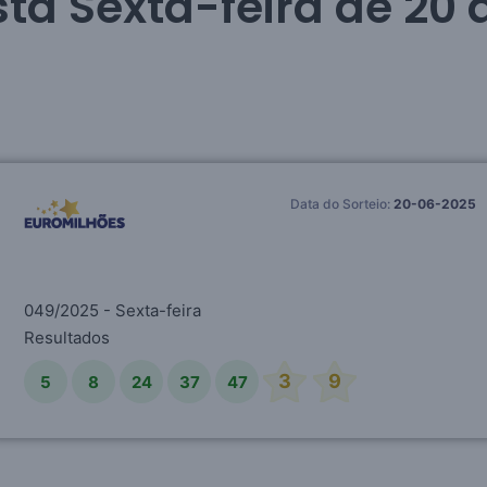
ta Sexta-feira de 20 
Data do Sorteio:
20-06-2025
Sorteio Nº
049/2025 - Sexta-feira
Resultados
3
9
5
8
24
37
47