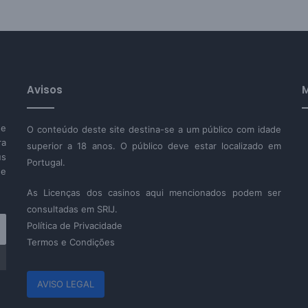
Avisos
M
 e
O conteúdo deste site destina-se a um público com idade
ra
superior a 18 anos. O público deve estar localizado em
us
Portugal.
de
As Licenças dos casinos aqui mencionados podem ser
consultadas
em SRIJ
.
Política de Privacidade
Termos e Condições
AVISO LEGAL