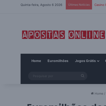
Quinta-feira, Agosto 6 2026
Últimas Notícias
Casino 
Home
Euromilhões
Jogos Grátis
Pesquisar
por
Home
/