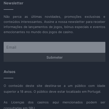
Newsletter
Não perca as últimas novidades, promoções exclusivas e
conteúdos interessantes. Assine a nossa newsletter para receber
informações de lançamentos de jogos, bónus especiais e eventos
emocionantes no mundo dos jogos de casino.
Avisos
O conteúdo deste site destina-se a um público com idade
superior a 18 anos. O público deve estar localizado em Portugal.
As Licenças dos casinos aqui mencionados podem ser
consultadas
em SRIJ
.