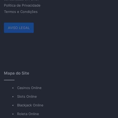
Política de Privacidade
Termos e Condições
AVISO LEGAL
Mapa do Site
Casinos Online
Slots Online
Blackjack Online
Roleta Online