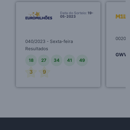
Data do Sorteio:
19-
05-2023
Sortei
Sorteio Nº
0020/2
040/2023 - Sexta-feira
Valor 
Resultados
GWW1
18
27
34
41
49
3
9