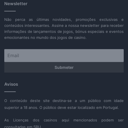
Newsletter
Não perca as últimas novidades, promoções exclusivas e
conteúdos interessantes. Assine a nossa newsletter para receber
informações de lançamentos de jogos, bónus especiais e eventos
emocionantes no mundo dos jogos de casino.
Avisos
O conteúdo deste site destina-se a um público com idade
superior a 18 anos. O público deve estar localizado em Portugal.
As Licenças dos casinos aqui mencionados podem ser
consultadas
em SRIJ
.