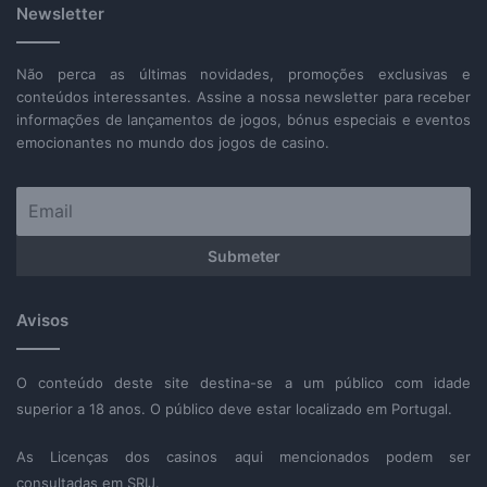
Newsletter
Não perca as últimas novidades, promoções exclusivas e
conteúdos interessantes. Assine a nossa newsletter para receber
informações de lançamentos de jogos, bónus especiais e eventos
emocionantes no mundo dos jogos de casino.
Avisos
O conteúdo deste site destina-se a um público com idade
superior a 18 anos. O público deve estar localizado em Portugal.
As Licenças dos casinos aqui mencionados podem ser
consultadas
em SRIJ
.