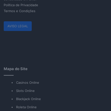
Política de Privacidade
Termos e Condições
AVISO LEGAL
Mapa do Site
Casinos Online
Slots Online
Blackjack Online
Roleta Online