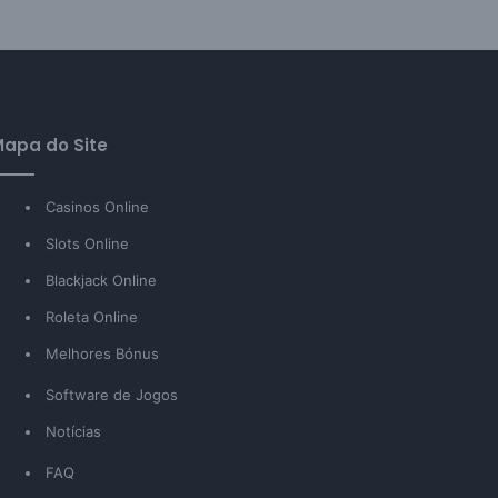
apa do Site
Casinos Online
Slots Online
Blackjack Online
Roleta Online
Melhores Bónus
Software de Jogos
Notícias
FAQ