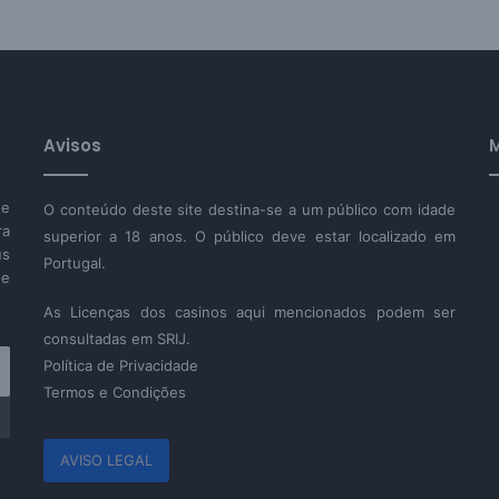
Avisos
M
 e
O conteúdo deste site destina-se a um público com idade
ra
superior a 18 anos. O público deve estar localizado em
us
Portugal.
de
As Licenças dos casinos aqui mencionados podem ser
consultadas
em SRIJ
.
Política de Privacidade
Termos e Condições
AVISO LEGAL