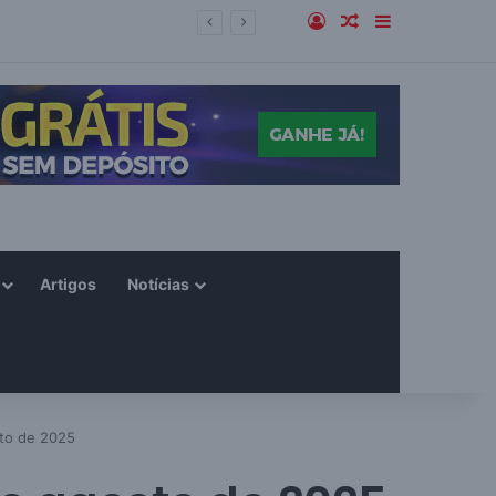
Log In
Artigo Aleatório
Sidebar
Artigos
Notícias
sto de 2025