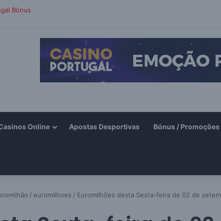
ugal Bónus
Casinos Online
Apostas Desportivas
Bónus / Promoções
uromilhão
/
euromilhoes
/
Euromilhões desta Sexta-feira de 02 de sete