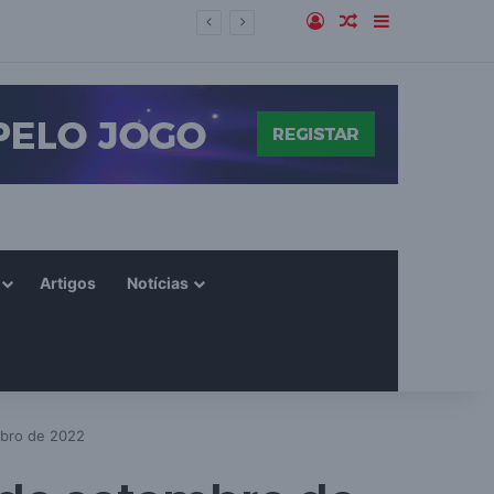
Log In
Artigo Aleatório
Sidebar
Artigos
Notícias
mbro de 2022