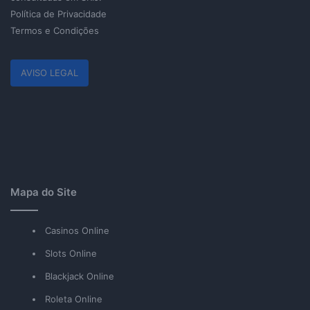
Política de Privacidade
Termos e Condições
AVISO LEGAL
Mapa do Site
Casinos Online
Slots Online
Blackjack Online
Roleta Online