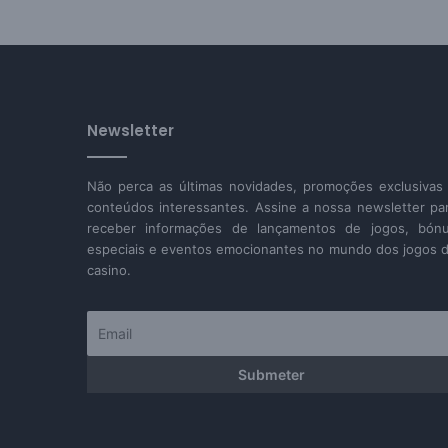
Newsletter
Não perca as últimas novidades, promoções exclusivas
conteúdos interessantes. Assine a nossa newsletter pa
receber informações de lançamentos de jogos, bón
especiais e eventos emocionantes no mundo dos jogos 
casino.