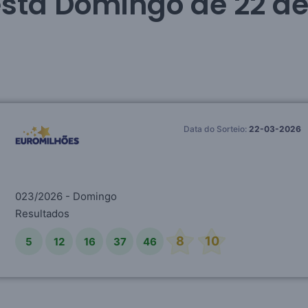
sta Domingo de 22 d
Data do Sorteio:
22-03-2026
Sorteio Nº
023/2026 - Domingo
Resultados
8
10
5
12
16
37
46