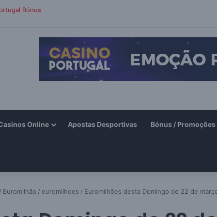
ortugal Bónus
Casinos Online
Apostas Desportivas
Bónus / Promoções
/
Euromilhão
/
euromilhoes
/
Euromilhões desta Domingo de 22 de març