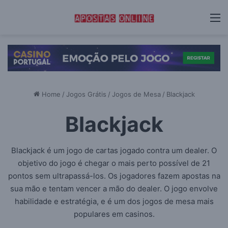
M
Home
/
Jogos Grátis
/
Jogos de Mesa
/
Blackjack
Blackjack
Blackjack é um jogo de cartas jogado contra um dealer. O
objetivo do jogo é chegar o mais perto possível de 21
pontos sem ultrapassá-los. Os jogadores fazem apostas na
sua mão e tentam vencer a mão do dealer. O jogo envolve
habilidade e estratégia, e é um dos jogos de mesa mais
populares em casinos.