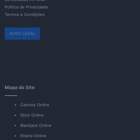
Política de Privacidade
Termos e Condições
AVISO LEGAL
Mapa do Site
Casinos Online
Slots Online
Blackjack Online
Roleta Online