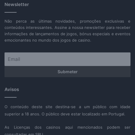
Newsletter
Não perca as últimas novidades, promoções exclusivas e
conteúdos interessantes. Assine a nossa newsletter para receber
informações de lançamentos de jogos, bónus especiais e eventos
emocionantes no mundo dos jogos de casino.
Avisos
O conteúdo deste site destina-se a um público com idade
superior a 18 anos. O público deve estar localizado em Portugal.
As Licenças dos casinos aqui mencionados podem ser
consultadas
em SRIJ
.