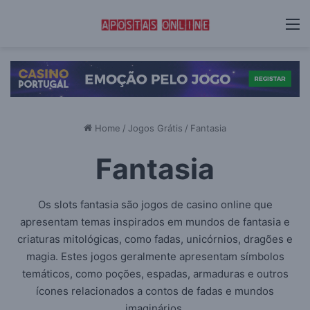
M
Home
/
Jogos Grátis
/
Fantasia
Fantasia
Os slots fantasia são jogos de casino online que
apresentam temas inspirados em mundos de fantasia e
criaturas mitológicas, como fadas, unicórnios, dragões e
magia. Estes jogos geralmente apresentam símbolos
temáticos, como poções, espadas, armaduras e outros
ícones relacionados a contos de fadas e mundos
imaginários.