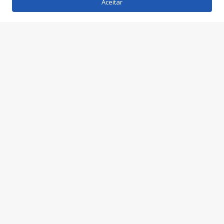
Aceitar
m
s
e
s
r
B
V
a
16 Maio, 2023
T
Jack Hammer
J
a
c
k
a