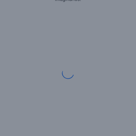
J
o
g
a
r
S
e
c
r
5 Julho, 2023
e
t
Jogar Secrets of Atlantis
s
Grátis
o
f
A
t
J
l
o
a
g
n
a