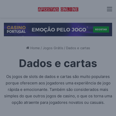
M
Home
/
Jogos Grátis
/
Dados e cartas
Dados e cartas
Os jogos de slots de dados e cartas são muito populares
porque oferecem aos jogadores uma experiência de jogo
rápida e emocionante. Também são considerados mais
simples do que outros jogos de casino, o que os torna uma
opção atraente para jogadores novatos ou casuais.
L