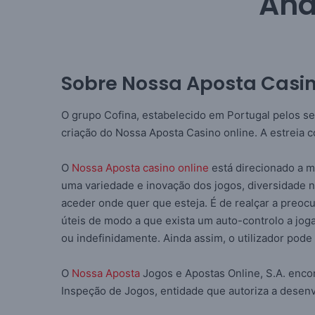
Aná
Sobre Nossa Aposta Casi
O grupo Cofina, estabelecido em Portugal pelos se
criação do Nossa Aposta Casino online. A estreia
O
Nossa Aposta casino online
está direcionado a m
uma variedade e inovação dos jogos, diversidade n
aceder onde quer que esteja. É de realçar a preo
úteis de modo a que exista um auto-controlo a jog
ou indefinidamente. Ainda assim, o utilizador pode 
O
Nossa Aposta
Jogos e Apostas Online, S.A. encon
Inspeção de Jogos, entidade que autoriza a desenv