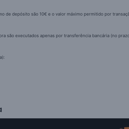
nimo de depósito são 10€ e o valor máximo permitido por trans
ra são executados apenas por transferência bancária (no pra
a):
a