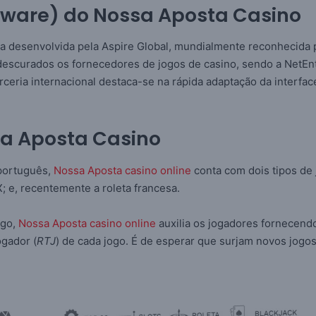
tware) do Nossa Aposta Casino
ma desenvolvida pela Aspire Global, mundialmente reconhecida
 descurados os fornecedores de jogos de casino, sendo a Net
rceria internacional destaca-se na rápida adaptação da interf
sa Aposta Casino
 português,
Nossa Aposta casino online
conta com dois tipos de 
X; e, recentemente a roleta francesa.
ogo,
Nossa Aposta casino online
auxilia os jogadores fornecend
gador (
RTJ
)
de cada jogo. É de esperar que surjam novos jogos