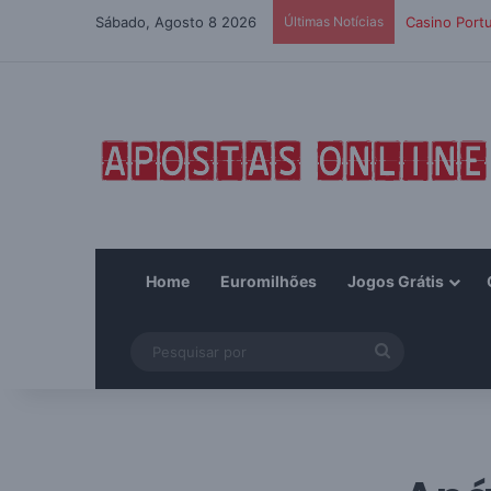
Sábado, Agosto 8 2026
Últimas Notícias
Casino Port
Home
Euromilhões
Jogos Grátis
Pesquisar
por