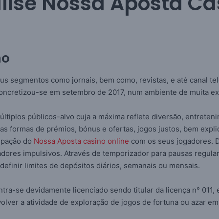
lise Nossa Aposta Ca
no
us segmentos como jornais, bem como, revistas, e até canal t
 concretizou-se em setembro de 2017, num ambiente de muita ex
últiplos públicos-alvo cuja a máxima reflete diversão, entreteni
as formas de prémios, bónus e ofertas, jogos justos, bem expl
cupação do
Nossa Aposta casino online
com os seus jogadores. D
adores impulsivos. Através de temporizador para pausas regula
definir limites de depósitos diários, semanais ou mensais.
tra-se devidamente licenciado sendo titular da licença n° 011, 
olver a atividade de exploração de jogos de fortuna ou azar em