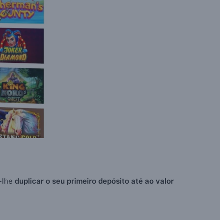
e-lhe
duplicar o seu primeiro depósito até ao valor