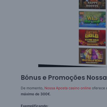
Bónus e Promoções Nossa
De momento,
Nossa Aposta casino online
oferece 
máximo de 300€
.
Exemplificando: