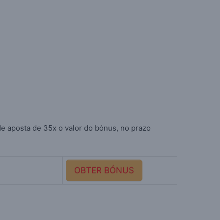
e aposta de 35x o valor do bónus, no prazo
OBTER BÓNUS