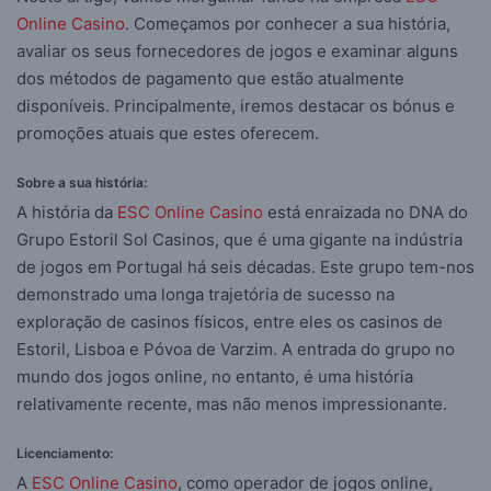
Online Casino
. Começamos por conhecer a sua história,
avaliar os seus fornecedores de jogos e examinar alguns
dos métodos de pagamento que estão atualmente
disponíveis. Principalmente, iremos destacar os bónus e
promoções atuais que estes oferecem.
Sobre a sua história:
A história da
ESC Online Casino
está enraizada no DNA do
Grupo Estoril Sol Casinos, que é uma gigante na indústria
de jogos em Portugal há seis décadas. Este grupo tem-nos
demonstrado uma longa trajetória de sucesso na
exploração de casinos físicos, entre eles os casinos de
Estoril, Lisboa e Póvoa de Varzim. A entrada do grupo no
mundo dos jogos online, no entanto, é uma história
relativamente recente, mas não menos impressionante.
Licenciamento:
A
ESC Online Casino
, como operador de jogos online,