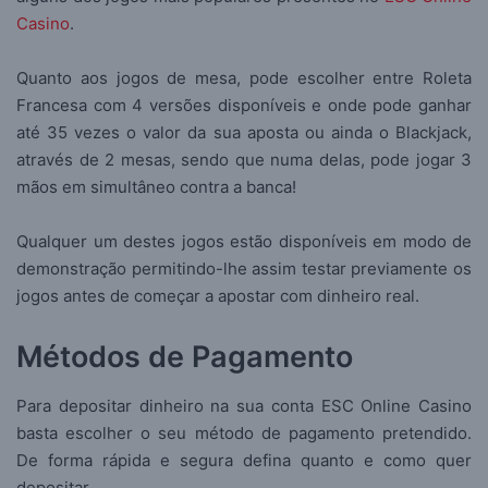
Casino
.
Quanto aos jogos de mesa, pode escolher entre Roleta
Francesa com 4 versões disponíveis e onde pode ganhar
até 35 vezes o valor da sua aposta ou ainda o Blackjack,
através de 2 mesas, sendo que numa delas, pode jogar 3
mãos em simultâneo contra a banca!
Qualquer um destes jogos estão disponíveis em modo de
demonstração permitindo-lhe assim testar previamente os
jogos antes de começar a apostar com dinheiro real.
Métodos de Pagamento
Para depositar dinheiro na sua conta ESC Online Casino
basta escolher o seu método de pagamento pretendido.
De forma rápida e segura defina quanto e como quer
depositar.