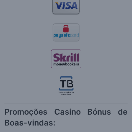
Promoções Casino Bónus de
Boas-vindas: