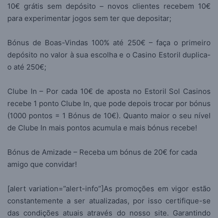
10€ grátis sem depósito – novos clientes recebem 10€
para experimentar jogos sem ter que depositar;
Bónus de Boas-Vindas 100% até 250€ – faça o primeiro
depósito no valor à sua escolha e o Casino Estoril duplica-
o até 250€;
Clube In – Por cada 10€ de aposta no Estoril Sol Casinos
recebe 1 ponto Clube In, que pode depois trocar por bónus
(1000 pontos = 1 Bónus de 10€). Quanto maior o seu nível
de Clube In mais pontos acumula e mais bónus recebe!
Bónus de Amizade – Receba um bónus de 20€ for cada
amigo que convidar!
[alert variation=”alert-info”]As promoções em vigor estão
constantemente a ser atualizadas, por isso certifique-se
das condições atuais através do nosso site. Garantindo