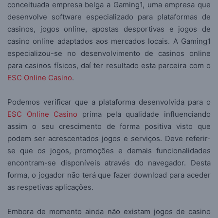
conceituada empresa belga a Gaming1, uma empresa que
desenvolve software especializado para plataformas de
casinos, jogos online, apostas desportivas e jogos de
casino online adaptados aos mercados locais. A Gaming1
especializou-se no desenvolvimento de casinos online
para casinos físicos, daí ter resultado esta parceira com o
ESC Online Casino
.
Podemos verificar que a plataforma desenvolvida para o
ESC Online Casino
prima pela qualidade influenciando
assim o seu crescimento de forma positiva visto que
podem ser acrescentados jogos e serviços. Deve referir-
se que os jogos, promoções e demais funcionalidades
encontram-se disponíveis através do navegador. Desta
forma, o jogador não terá que fazer download para aceder
as respetivas aplicações.
Embora de momento ainda não existam jogos de casino