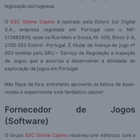
legislação portuguesa.
O
ESC Online Casino
é operado pela Estoril Sol Digital
S.A., empresa registada em Portugal com o NIF:
513683836, sede na Rua Melo e Sousa, Nr. 535, Bloco 2-A,
2765-253 Estoril- Portugal. É titular da licença de jogo nº
003 emitida pelo SRIJ – Serviço de Regulação e Inspeção
de Jogos que a autoriza a desenvolver a atividade de
exploração de jogos em Portugal.
Não fique de fora, entretanto aproveite os bónus de boas-
vindas e experimente este fantástico casino!
Fornecedor de Jogos
(Software)
O Grupo
ESC Online Casino
resolveu unir esforços com a